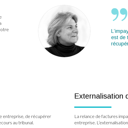
e
a
votre
L’impay
est de 
récupér
Externalisation
e entreprise, de récupérer
La relance de factures impa
cours au tribunal.
entreprise. L’externalisatio