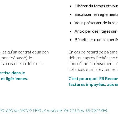
Libérer du temps et vou
Encaisser les règlements
Vous préserver de la rel
Anticiper des litiges sur
Bénéficier d’une expert
lles qu’un contrat et un bon
En cas de retard de paiement
iement dépassé), le
débiteur après l’échéance d
 la créance au débiteur.
abordé méticuleusement afi
créances et ainsi éviter les 
rtise dans le
et ligériennes.
C’est pourquoi, FR Recou
factures impayées, aux en
i 91-650 du 09/07/1991
et le
décret 96-1112 du 18/12/1996
.